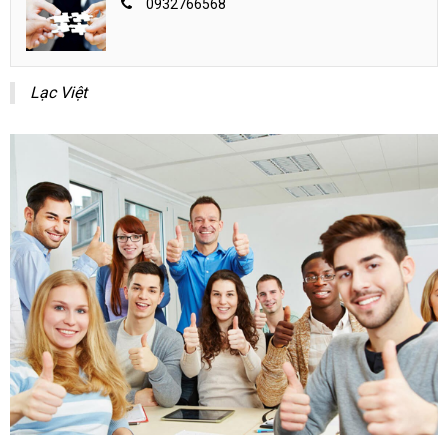
0932766568
Lạc Việt