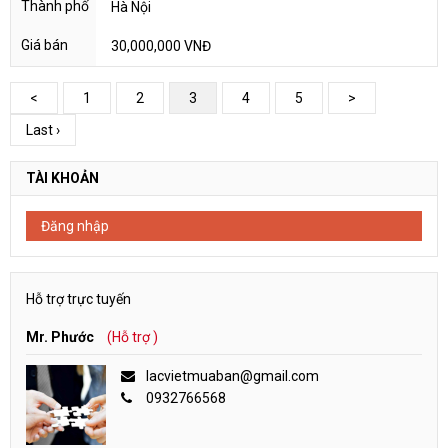
Hà Nội
30,000,000 VNĐ
<
1
2
3
4
5
>
Last ›
TÀI KHOẢN
Đăng nhập
Hỗ trợ trực tuyến
Mr. Phước
(Hỗ trợ )
lacvietmuaban@gmail.com
0932766568