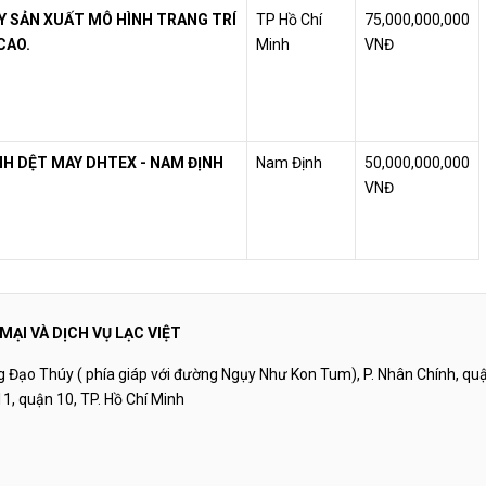
Y SẢN XUẤT MÔ HÌNH TRANG TRÍ
TP Hồ Chí
75,000,000,000
CAO.
Minh
VNĐ
H DỆT MAY DHTEX - NAM ĐỊNH
Nam Định
50,000,000,000
VNĐ
ẠI VÀ DỊCH VỤ LẠC VIỆT
g Đạo Thúy ( phía giáp với đường Ngụy Như Kon Tum), P. Nhân Chính, qu
1, quận 10, TP. Hồ Chí Minh