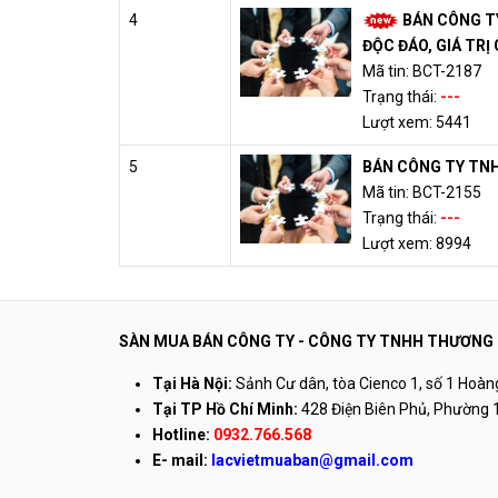
4
BÁN CÔNG T
ĐỘC ĐÁO, GIÁ TRỊ 
Mã tin: BCT-2187
Trạng thái:
---
Lượt xem: 5441
5
BÁN CÔNG TY TNH
Mã tin: BCT-2155
Trạng thái:
---
Lượt xem: 8994
SÀN MUA BÁN CÔNG TY - CÔNG TY TNHH THƯƠNG M
Tại Hà Nội:
Sảnh Cư dân, tòa Cienco 1, số 1 Hoàn
Tại TP Hồ Chí Minh:
428 Điện Biên Phủ, Phường 1
Hotline:
0932.766.568
E-
mail:
lacvietmuaban@gmail.com