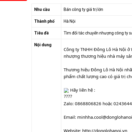
Nhu cầu
Bán công ty giá trị lớn
Thành phố
Hà Nội
Tiêu đề
Tìm đối tác chuyển nhượng công ty s
Nội dung
Công ty TNHH Đông Lô Hà Nội ở H
nhượng thương hiệu nhà máy sản 
Thương hiệu Đông Lô Hà Nội nhãn
phẩm chất lượng cao có giá trị c
 Hãy liên hệ :
Zalo: 0868806826 hoặc 024364
Email: minhha.cool@donglohanoi
Website: 
http://donglohanoi.vn