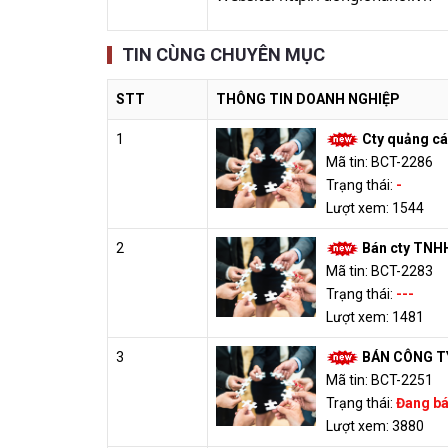
TIN CÙNG CHUYÊN MỤC
STT
THÔNG TIN DOANH NGHIỆP
1
Cty quảng cá
Mã tin: BCT-2286
Trạng thái:
-
Lượt xem: 1544
2
Bán cty TNH
Mã tin: BCT-2283
Trạng thái:
---
Lượt xem: 1481
3
BÁN CÔNG T
Mã tin: BCT-2251
Trạng thái:
Đang b
Lượt xem: 3880