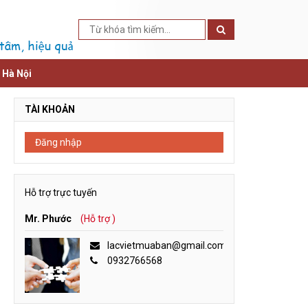
i Hà Nội
TÀI KHOẢN
Đăng nhập
Hỗ trợ trực tuyến
Mr. Phước
(Hỗ trợ )
lacvietmuaban@gmail.com
0932766568