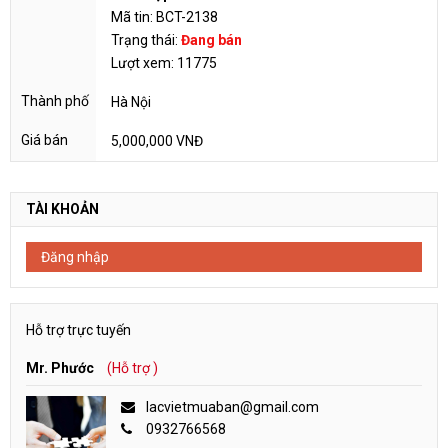
Mã tin: BCT-2138
Trạng thái:
Đang bán
Lượt xem: 11775
Hà Nội
5,000,000 VNĐ
TÀI KHOẢN
Đăng nhập
Hỗ trợ trực tuyến
Mr. Phước
(Hỗ trợ )
lacvietmuaban@gmail.com
0932766568