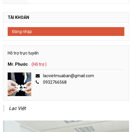
TÀI KHOẢN
Đăng nhập
Hỗ trợ trực tuyến
Mr. Phước
(Hỗ trợ )
lacvietmuaban@gmail.com
0932766568
Lạc Việt