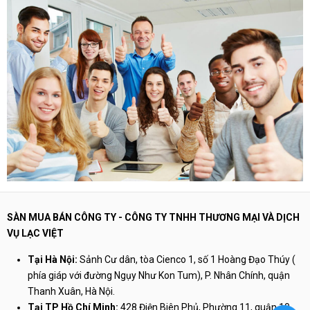
SÀN MUA BÁN CÔNG TY - CÔNG TY TNHH THƯƠNG MẠI VÀ DỊCH
VỤ LẠC VIỆT
Tại Hà Nội:
Sảnh Cư dân, tòa Cienco 1, số 1 Hoàng Đạo Thúy (
phía giáp với đường Ngụy Như Kon Tum), P. Nhân Chính, quận
Thanh Xuân, Hà Nội.
Tại TP Hồ Chí Minh:
428 Điện Biên Phủ, Phường 11, quận 10,