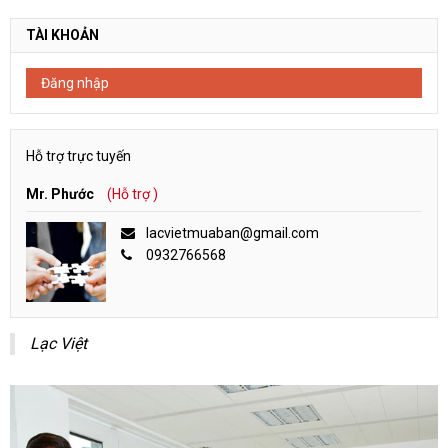
TÀI KHOẢN
Đăng nhập
Hỗ trợ trực tuyến
Mr. Phước
(Hỗ trợ )
lacvietmuaban@gmail.com
0932766568
Lạc Việt