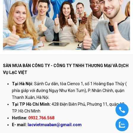
SÀN MUA BÁN CÔNG TY - CÔNG TY TNHH THƯƠNG MẠI VÀ DỊCH
VỤ LẠC VIỆT
Tại Hà Nội:
Sảnh Cư dân, tòa Cienco 1, số 1 Hoàng Đạo Thúy (
phía giáp với đường Ngụy Như Kon Tum), P. Nhân Chính, quận
Thanh Xuân, Hà Nội.
Tại TP Hồ Chí Minh:
428 Điện Biên Phủ, Phường 11, quận 10,
TP. Hồ Chí Minh
Hotline:
0932.766.568
E-
mail:
lacvietmuaban@gmail.com